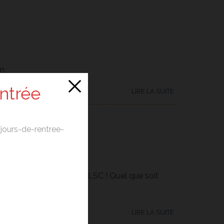
n.
entrée
LIRE LA SUITE
t-jours-de-rentree-
par l'APEL
istique avec l’APEL NDSLSC ! Quel que soit
r concours...
LIRE LA SUITE