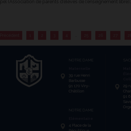
Apel (Association de parents d'élèves de l'enseignement libre)..
 Précédent
1
2
3
4
…
25
26
27
2
NOTRE DAME
SAC
Maternelle
Mat
Élé
39 rue Henri
Col
Barbusse
91 170 Viry-
29 r
Châtillon
Cha
91 
Savi
Org
NOTRE DAME
Elémentaire
4 Place de la
République