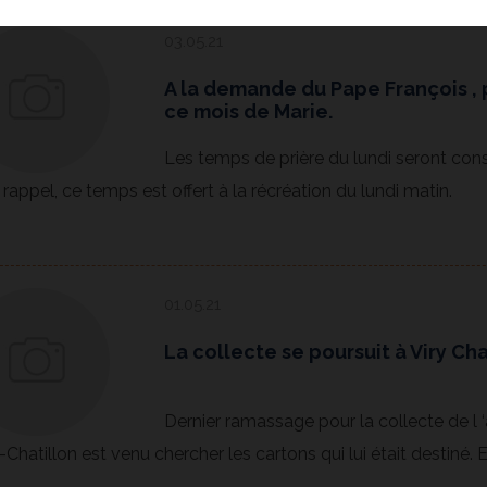
03.05.21
A la demande du Pape François , p
ce mois de Marie.
Les temps de prière du lundi seront consa
 rappel, ce temps est offert à la récréation du lundi matin.
01.05.21
La collecte se poursuit à Viry Cha
Dernier ramassage pour la collecte de l 
–Chatillon est venu chercher les cartons qui lui était destiné. 