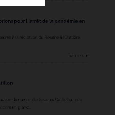
rions pour l ‘arrêt de la pandémie en
crés à la récitation du Rosaire à l’Oratoire.
LIRE LA SUITE
tillon
‘action de carême, le Secours Catholique de
Encore un grand...