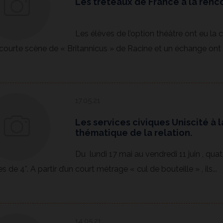
Les tréteaux de France à la renco
Les élèves de l’option théâtre ont eu la 
courte scène de « Britannicus » de Racine et un échange ont fa
17.05.21
Les services civiques Uniscité à 
thématique de la relation.
Du lundi 17 mai au vendredi 11 juin , qua
s de 4°. A partir d’un court métrage « cul de bouteille » , ils...
14.05.21