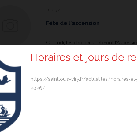
10.05.21
Fête de l'ascension
Ce jeudi, les chrétiens fêteront l’Ascensio
Horaires et jours de r
04.05.21
https://saintlouis-viry.fr/actualites/horaires-e
1er concours artistique organisé 
2026/
Chers élèves, Développez votre côté art
e âge et votre talent, nous vous proposons de participer au 1e