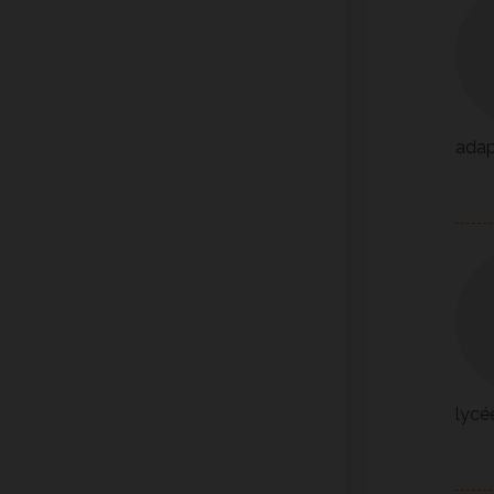
adap
lycé