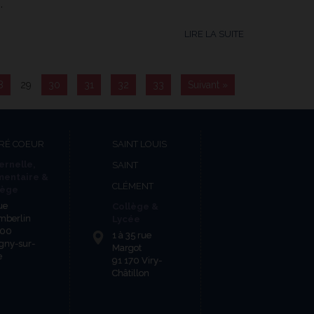
.
LIRE LA SUITE
8
29
30
31
32
33
Suivant »
RÉ COEUR
SAINT LOUIS
ernelle,
SAINT
mentaire &
CLÉMENT
lège
ue
Collège &
mberlin
Lycée
600
1 à 35 rue
gny-sur-
Margot
e
91 170 Viry-
Châtillon