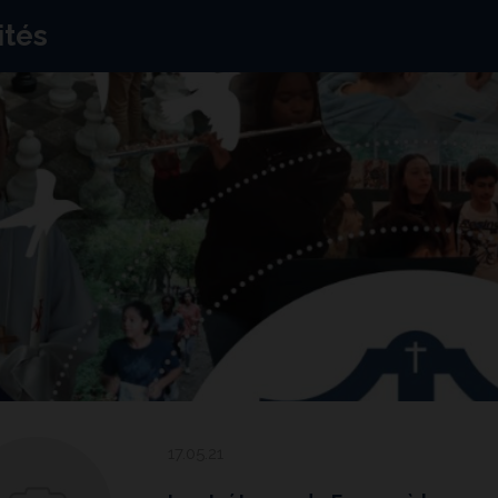
ités
17.05.21