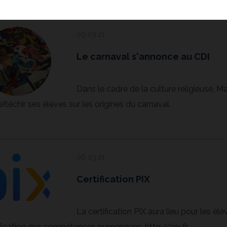
09.03.21
Le carnaval s'annonce au CDI
Dans le cadre de la culture religieuse
réfléchir ses élèves sur les origines du carnaval.
06.03.21
Certification PIX
La certification PIX aura lieu pour les élèv
ification des compétences numériques. http://pix.fr