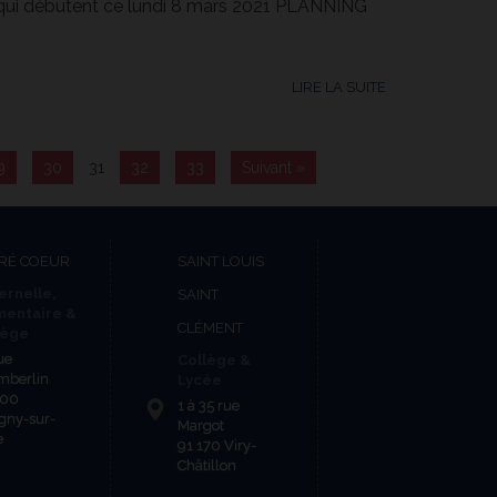
e qui débutent ce lundi 8 mars 2021 PLANNING
LIRE LA SUITE
9
30
31
32
33
Suivant »
RÉ COEUR
SAINT LOUIS
ernelle,
SAINT
mentaire &
CLÉMENT
lège
ue
Collège &
mberlin
Lycée
600
1 à 35 rue
gny-sur-
Margot
e
91 170 Viry-
Châtillon