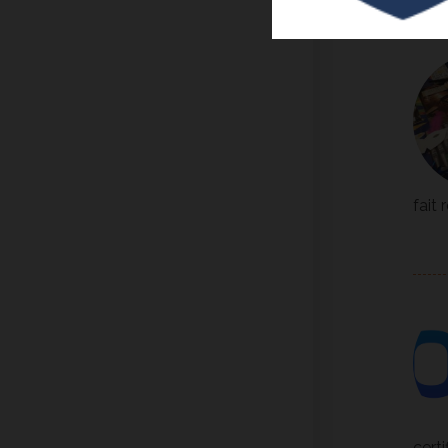
fait 
cert