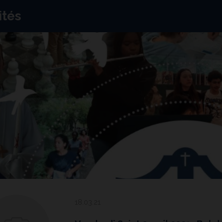
ités
18.03.21