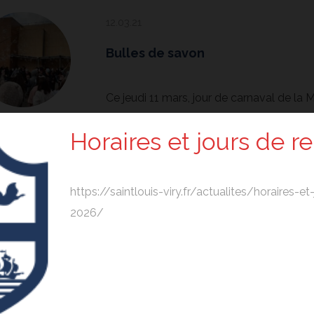
12.03.21
Bulles de savon
Ce jeudi 11 mars, jour de carnaval de la
r la récréation du midi par des lâchers de bulles de savon, ce q
Horaires et jours de r
https://saintlouis-viry.fr/actualites/horaires-e
11.03.21
2026/
CARÊME 2021
CARÊME 2021 Vous trouverez en pièces jo
ons de solidarité et notre proposition chrétienne pour ce temps 