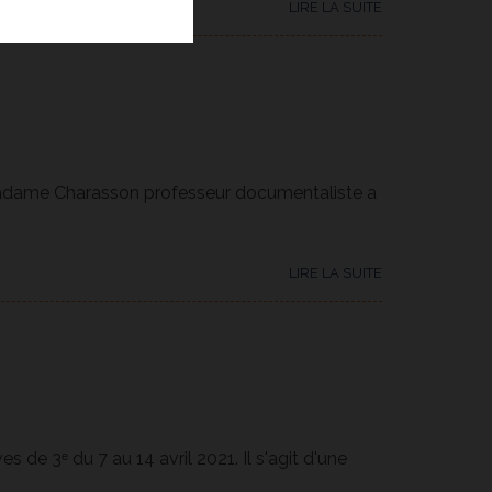
LIRE LA SUITE
, Madame Charasson professeur documentaliste a
LIRE LA SUITE
es de 3ᵉ du 7 au 14 avril 2021. Il s'agit d'une