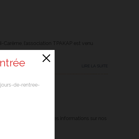
 Mi-Carême, l’association TPAKAP est venu
ui a ravi petits et...
entrée
LIRE LA SUITE
t-jours-de-rentree-
intes en cliquant ici, les informations sur nos
dit...