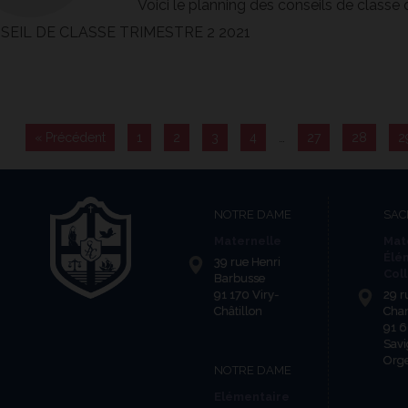
Voici le planning des conseils de class
SEIL DE CLASSE TRIMESTRE 2 2021
« Précédent
1
2
3
4
…
27
28
2
NOTRE DAME
SAC
Maternelle
Mat
Élé
39 rue Henri
Col
Barbusse
91 170 Viry-
29 r
Châtillon
Cha
91 
Savi
Org
NOTRE DAME
Elémentaire