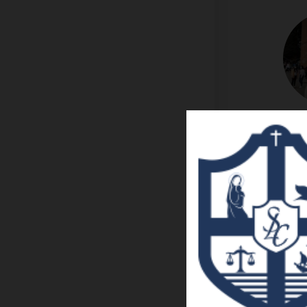
anime
acti