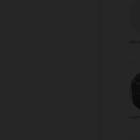
deux
conn